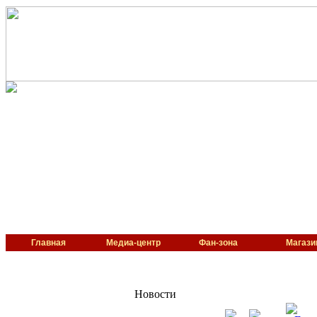
Главная
Медиа-центр
Фан-зона
Магази
Новости