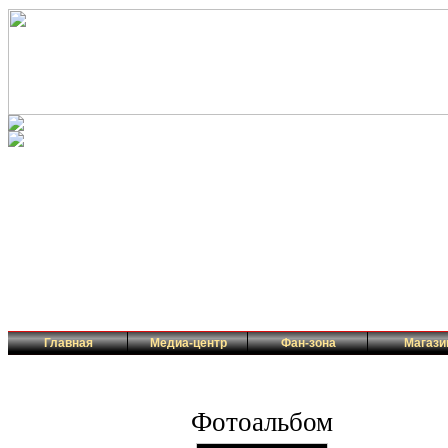
Главная
Медиа-центр
Фан-зона
Магази
Фотоальбом